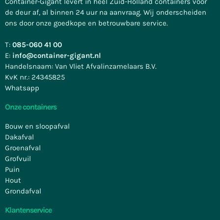
Container-Gigant levert in heel Zuid-Holland containers voor
de deur af, al binnen 24 uur na aanvraag. Wij onderscheiden
ons door onze goedkope en betrouwbare service.
T:
085-060 41 00
E:
info@container-gigant.nl
Handelsnaam: Van Vliet Afvalinzamelaars B.V.
KvK nr.: 24345825
Whatsapp
Onze containers
Bouw en sloopafval
Dakafval
Groenafval
Grofvuil
Puin
Hout
Grondafval
Klantenservice