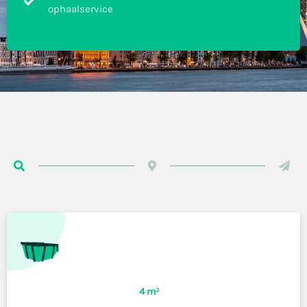
ophaalservice
4 m³