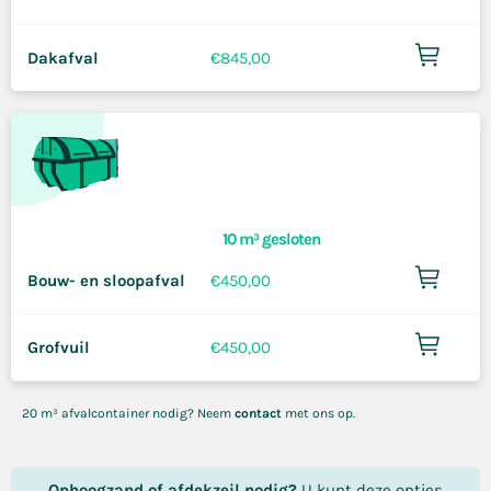
Dakafval
€
845,00
10 m³ gesloten
Bouw- en sloopafval
€
450,00
Grofvuil
€
450,00
20 m³ afvalcontainer nodig? Neem
contact
met ons op.
Ophoogzand of afdekzeil nodig?
U kunt deze opties