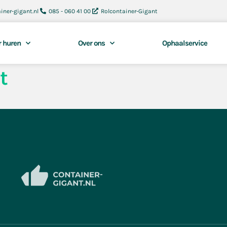
iner-gigant.nl
085 - 060 41 00
Rolcontainer-Gigant
r huren
Over ons
Ophaalservice
t