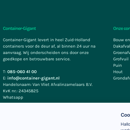
Container-Gigant
Onze con
Container-Gigant levert in heel Zuid-Holland
Bouw en
containers voor de deur af, al binnen 24 uur na
Dakafva
aanvraag. Wij onderscheiden ons door onze
Groenaf
goedkope en betrouwbare service.
Grofvuil
Puin
T:
085-060 41 00
Hout
E:
info@container-gigant.nl
Grondaf
Handelsnaam: Van Vliet Afvalinzamelaars B.V.
KvK nr.: 24345825
Whatsapp
Coo
Hall